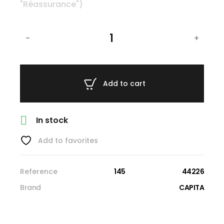
-
+
Add to cart

In stock
Add to favorites
Reference
145
44226
Brand
CAPITA