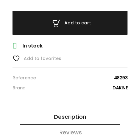
Add to cart

In stock
Add to favorites
Reference
48293
Brand
DAKINE
Description
Reviews