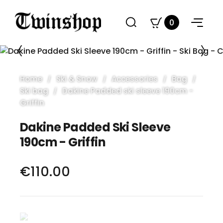
0
Home
Ski & Snow
Accessories
Bag
Ski bag
Dakine Padded ski sleeve 190cm -
Griffin
Dakine Padded Ski Sleeve
190cm - Griffin
€110.00