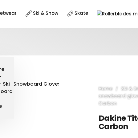
eetwear
Ski & Snow
Skate
Home
Ski & 
snowboard glov
Carbon
Dakine Tit
Carbon