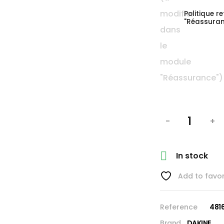
Politique r
"Réassuran
-
+

In stock
Add to favor
Reference
481
Brand
DAKINE