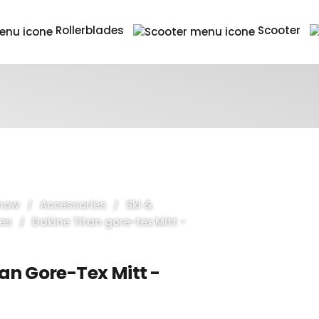
Rollerblades
Scooter
Snow
Accessories
Ski &
es
Dakine Titan gore-tex Mitt -
an Gore-Tex Mitt -