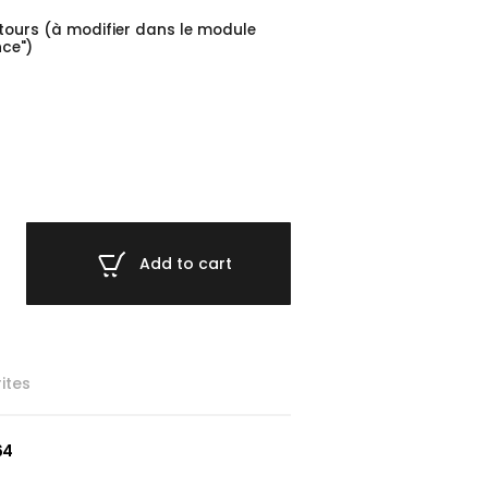
etours (à modifier dans le module
ce")
Add to cart
ites
64