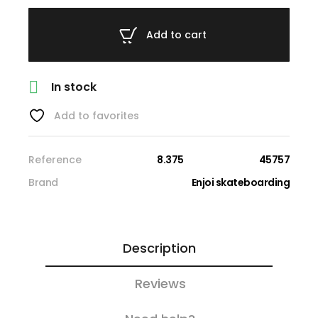
Add to cart

In stock
Add to favorites
Reference
8.375
45757
Brand
Enjoi skateboarding
Description
Reviews