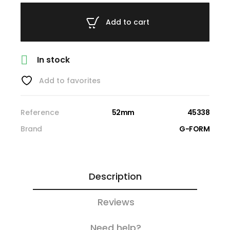
Add to cart

In stock
Add to favorites
Reference
52mm
45338
Brand
G-FORM
Description
Reviews
Need help?