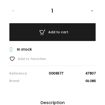
-
+
Add to cart

In stock
Add to favorites
Reference
0006577
47807
Brand
GLOBE
Description