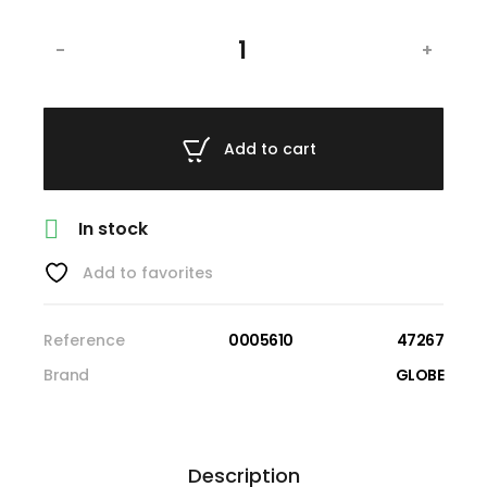
-
+
Add to cart

In stock
Add to favorites
Reference
0005610
47267
Brand
GLOBE
Description