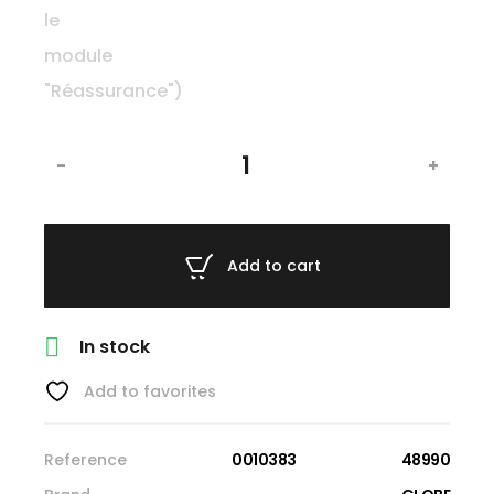
-
+
Add to cart

In stock
Add to favorites
Reference
0010383
48990