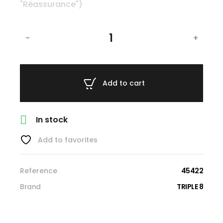
-
+
Add to cart

In stock
Add to favorites
Reference
45422
Brand
TRIPLE 8