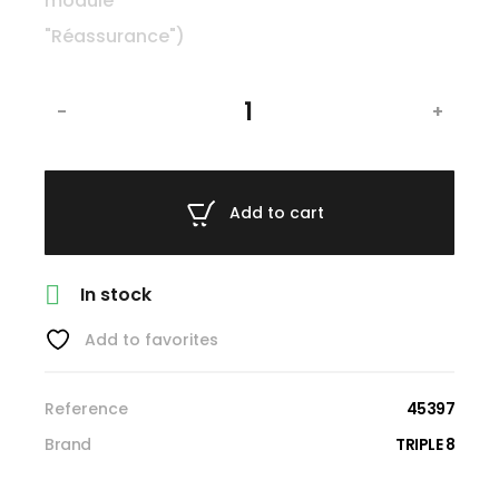
-
+
Add to cart

In stock
Add to favorites
Reference
45397
Brand
TRIPLE 8