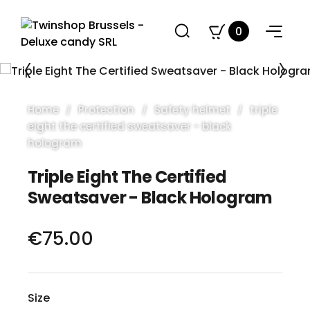
0
Home
Protection
Safety helmet
triple
eight the certified sweatsaver - black
hologram
Triple Eight The Certified
Sweatsaver - Black Hologram
€75.00
Size