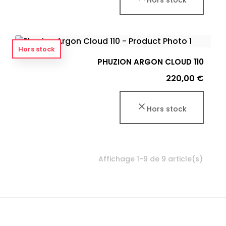
Hors stock
PHUZION ARGON CLOUD 110
Prix
220,00 €
Hors stock
Affichage 1-9 de 9 article(s)