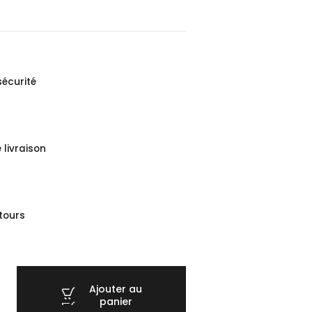
sécurité
 livraison
etours
Ajouter au
panier