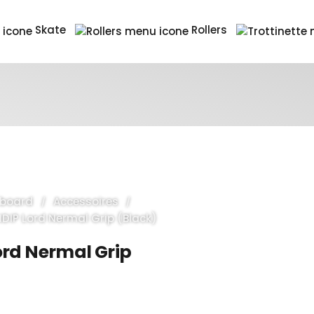
Skate
Rollers
eboard
Accessoires
NDIP Lord Nermal Grip (Black)
ord Nermal Grip