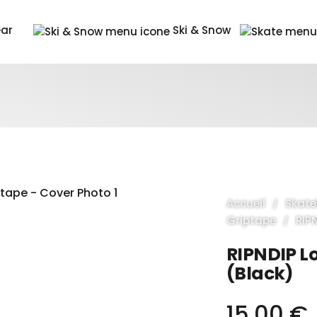
ear
Ski & Snow
Accueil
Skat
Griptape
RIP
RIPNDIP L
(Black)
15,00 €