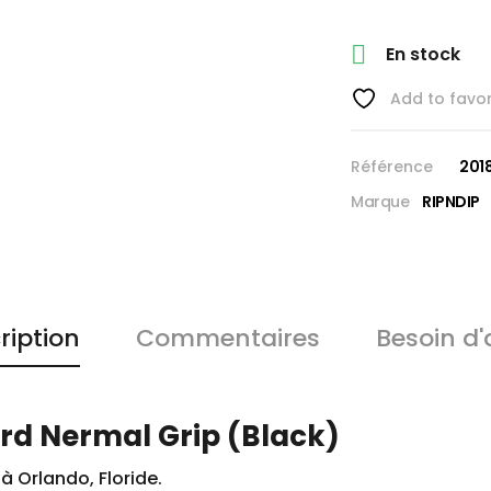

En stock
Add to favor
Référence
201
Marque
RIPNDIP
ription
Commentaires
Besoin d'
rd Nermal Grip (Black)
 Orlando, Floride.