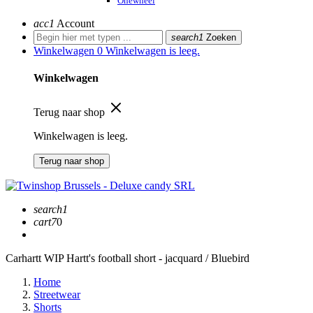
Onewheel
acc1
Account
search1
Zoeken
Winkelwagen
0
Winkelwagen is leeg.
Winkelwagen
Terug naar shop
Winkelwagen is leeg.
Terug naar shop
search1
cart7
0
Carhartt WIP Hartt's football short - jacquard / Bluebird
Home
Streetwear
Shorts