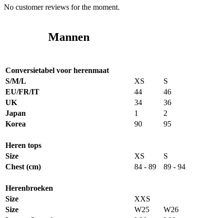
No customer reviews for the moment.
Mannen
Conversietabel voor herenmaat
S/M/L
XS
S
EU/FR/IT
44
46
UK
34
36
Japan
1
2
Korea
90
95
Heren tops
Size
XS
S
Chest (cm)
84 - 89
89 - 94
Herenbroeken
Size
XXS
Size
W25
W26