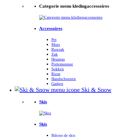
Categorie menu kledingaccessoires
Accessoires
Pet
Muts
Rugzak
Zak
Heuptas
Portemonnee
Sokken
Riem
Handschoenen
Gadget
Ski & Snow
Skis
Skis
Bâtons de skis