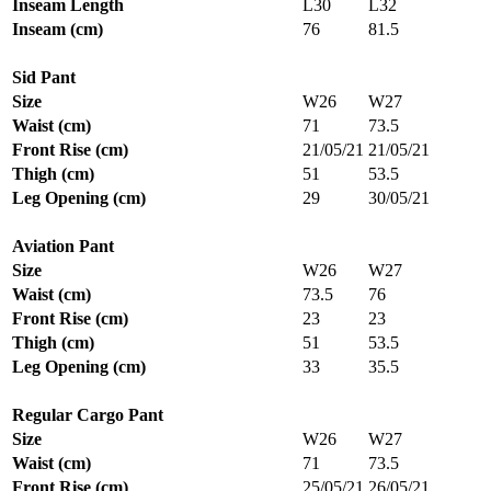
Inseam Length
L30
L32
Inseam (cm)
76
81.5
Sid Pant
Size
W26
W27
Waist (cm)
71
73.5
Front Rise (cm)
21/05/21
21/05/21
Thigh (cm)
51
53.5
Leg Opening (cm)
29
30/05/21
Aviation Pant
Size
W26
W27
Waist (cm)
73.5
76
Front Rise (cm)
23
23
Thigh (cm)
51
53.5
Leg Opening (cm)
33
35.5
Regular Cargo Pant
Size
W26
W27
Waist (cm)
71
73.5
Front Rise (cm)
25/05/21
26/05/21