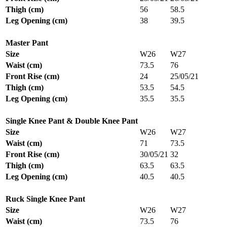
Thigh (cm)
56
58.5
Leg Opening (cm)
38
39.5
Master Pant
Size
W26
W27
Waist (cm)
73.5
76
Front Rise (cm)
24
25/05/21
Thigh (cm)
53.5
54.5
Leg Opening (cm)
35.5
35.5
Single Knee Pant & Double Knee Pant
Size
W26
W27
Waist (cm)
71
73.5
Front Rise (cm)
30/05/21
32
Thigh (cm)
63.5
63.5
Leg Opening (cm)
40.5
40.5
Ruck Single Knee Pant
Size
W26
W27
Waist (cm)
73.5
76