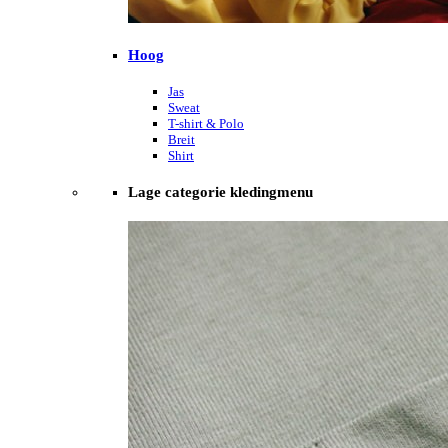
Hoog
Jas
Sweat
T-shirt & Polo
Breit
Shirt
Lage categorie kledingmenu