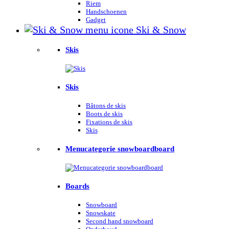
Riem
Handschoenen
Gadget
Ski & Snow
Skis
Skis
Bâtons de skis
Boots de skis
Fixations de skis
Skis
Menucategorie snowboardboard
Boards
Snowboard
Snowskate
Second hand snowboard