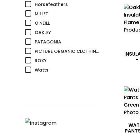
(17)
Horsefeathers
(4)
MILLET
(27)
O'NEILL
(5)
OAKLEY
(2)
PATAGONIA
(27)
PICTURE ORGANIC CLOTHING
INSUL
-
(4)
ROXY
(10)
Watts
WAT
PANTS