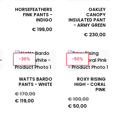
HORSEFEATHERS
OAKLEY
FINK PANTS -
CANOPY
INDIGO
INSULATED PANT
- ARMY GREEN
Prijs
€ 199,00
Prijs
€ 230,00
-30%
-50%
WATTS BARDO
ROXY RISING
PANTS - WHITE
HIGH - CORAL
PINK
Normale
Prijs
€ 170,00
Normale
Prijs
€ 100,00
prijs
€ 119,00
prijs
€ 50,00