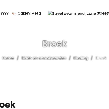
????
Oakley Meta
Street
Broek
Home
Skiën en snowboarden
Kleding
Broek
roek