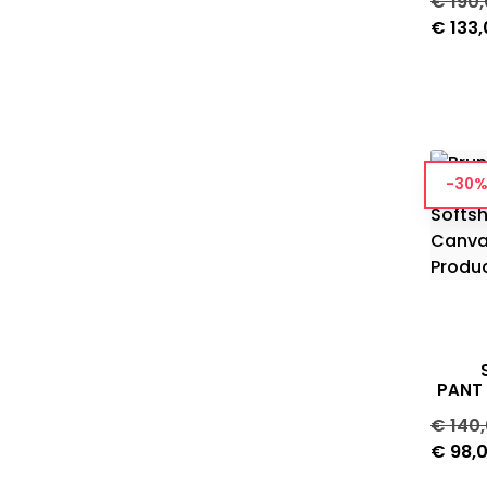
Norma
€ 190
prijs
€ 133
-30%
PANT
Norma
€ 140
prijs
€ 98,