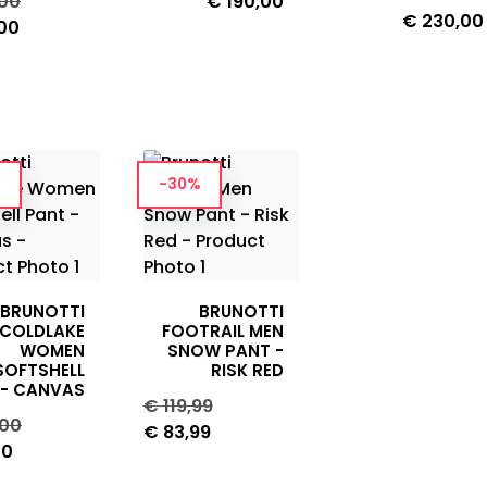
le
Prijs
Prijs
,00
€ 190,00
Prijs
€ 230,00
,00
-30%
HORSEFEATHERS
SPIRE II YOUTH
BRUNOTTI
BRUNOTTI
PANTS - BLACK
COLDLAKE
FOOTRAIL MEN
WOMEN
SNOW PANT -
Prijs
€ 120,00
SOFTSHELL
RISK RED
 - CANVAS
Normale
Prijs
€ 119,99
le
Prijs
,00
prijs
€ 83,99
00