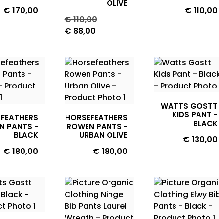
OLIVE
Prijs
Prijs
€ 170,00
€ 110,00
Normale
Prijs
€ 110,00
prijs
€ 88,00
WATTS GOSTT
KIDS PANT -
FEATHERS
HORSEFEATHERS
BLACK
N PANTS -
ROWEN PANTS -
BLACK
URBAN OLIVE
Prijs
€ 130,00
Prijs
Prijs
€ 180,00
€ 180,00