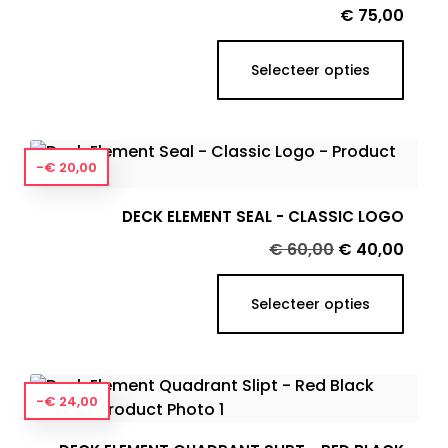
Prijs
€ 75,00
Selecteer opties
-€ 20,00
DECK ELEMENT SEAL - CLASSIC LOGO
Normale
Prijs
€ 60,00
€ 40,00
prijs
Selecteer opties
-€ 24,00