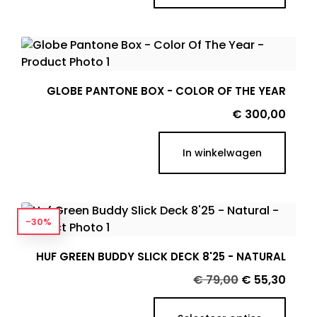
GLOBE PANTONE BOX - COLOR OF THE YEAR
Prijs
€ 300,00
In winkelwagen
-30%
HUF GREEN BUDDY SLICK DECK 8'25 - NATURAL
Normale
Prijs
€ 79,00
€ 55,30
prijs