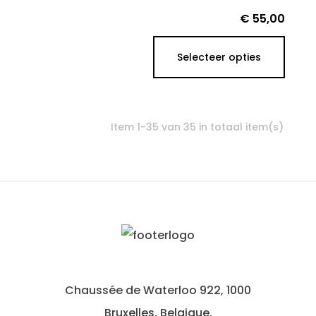
Prijs
€ 55,00
Selecteer opties
Item 1-35 van 35 in totaal item(s)
Chaussée de Waterloo 922, 1000
Bruxelles, Belgique.