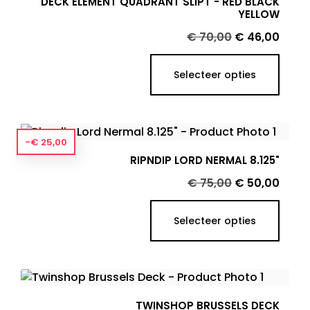
DECK ELEMENT QUADRANT SLIPT - RED BLACK
YELLOW
Normale
Prijs
€ 70,00
€ 46,00
prijs
Selecteer opties
-€ 25,00
RIPNDIP LORD NERMAL 8.125"
Normale
Prijs
€ 75,00
€ 50,00
prijs
Selecteer opties
TWINSHOP BRUSSELS DECK