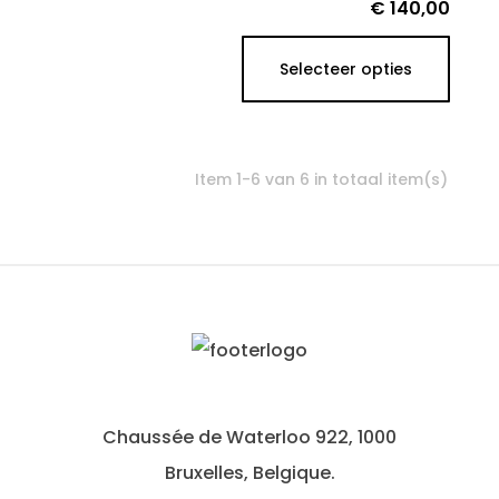
Prijs
€ 140,00
Selecteer opties
Item 1-6 van 6 in totaal item(s)
Chaussée de Waterloo 922, 1000
Bruxelles, Belgique.