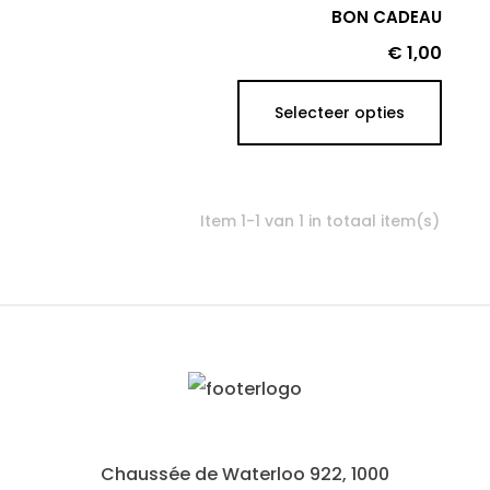
BON CADEAU
Prijs
€ 1,00
Selecteer opties
Item 1-1 van 1 in totaal item(s)
Chaussée de Waterloo 922, 1000