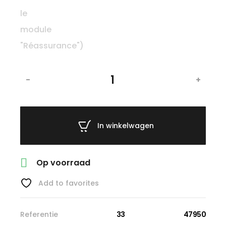
-
+
In winkelwagen

Op voorraad
Add to favorites
Referentie
33
47950