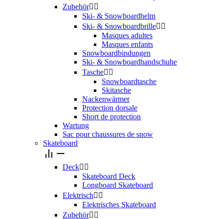
Zubehör


Ski- & Snowboardhelm
Ski- & Snowboardbrille


Masques adultes
Masques enfants
Snowboardbindungen
Ski- & Snowboardhandschuhe
Tasche


Snowboardtasche
Skitasche
Nackenwärmer
Protection dorsale
Short de protection
Wartung
Sac pour chaussures de snow
Skateboard
Deck


Skateboard Deck
Longboard Skateboard
Elektrisch


Elektrisches Skateboard
Zubehör

