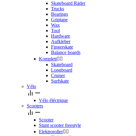
Skateboard Räder
Trucks
Bearings
Griptape
Wax
Tool
Hardware
Aufkleber
Fingerskate
Balance boards
Komplett


Skateboard
Longboard
Cruiser
Surfskate
Vélo
Vélo éléctrique
Scooters
Scooter
Stunt scooter freestyle
Elektroroller

