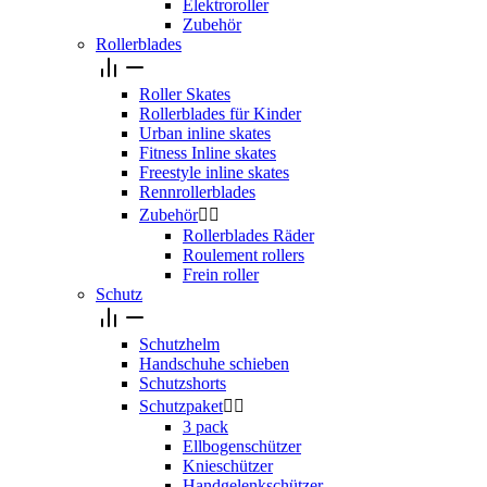
Elektroroller
Zubehör
Rollerblades
Roller Skates
Rollerblades für Kinder
Urban inline skates
Fitness Inline skates
Freestyle inline skates
Rennrollerblades
Zubehör


Rollerblades Räder
Roulement rollers
Frein roller
Schutz
Schutzhelm
Handschuhe schieben
Schutzshorts
Schutzpaket


3 pack
Ellbogenschützer
Knieschützer
Handgelenkschützer