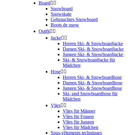
Board


Snowboard
Snowskate
Gebrauchtes Snowboard
Boots de snow
Outfit


Jacke


Herren Ski- & Snowboardjacke
Damen Ski- & Snowboardjacke
Jungen Ski- & Snowboardjacke
Ski- & Snowboardjacke für
Mädchen
Hose


Herren Ski- & Snowboardhose
Damen Ski- & Snowboardhose
Jungen Ski- & Snowboardhose
Ski- und Snowboardhose für
Mädchen
Vlies


Vlies für Männer
Vlies für Frauen
Vlies für Jungen
Vlies für Mädchen
Sous-vêtements techniques