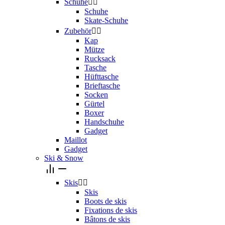
Schuhe


Schuhe
Skate-Schuhe
Zubehör


Kap
Mütze
Rucksack
Tasche
Hüfttasche
Brieftasche
Socken
Gürtel
Boxer
Handschuhe
Gadget
Maillot
Gadget
Ski & Snow
Skis


Skis
Boots de skis
Fixations de skis
Bâtons de skis