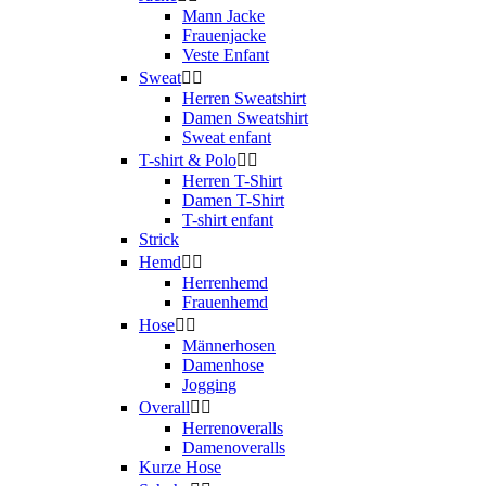
Mann Jacke
Frauenjacke
Veste Enfant
Sweat


Herren Sweatshirt
Damen Sweatshirt
Sweat enfant
T-shirt & Polo


Herren T-Shirt
Damen T-Shirt
T-shirt enfant
Strick
Hemd


Herrenhemd
Frauenhemd
Hose


Männerhosen
Damenhose
Jogging
Overall


Herrenoveralls
Damenoveralls
Kurze Hose