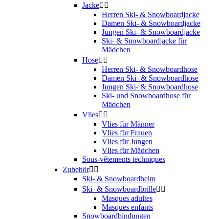
Jacke


Herren Ski- & Snowboardjacke
Damen Ski- & Snowboardjacke
Jungen Ski- & Snowboardjacke
Ski- & Snowboardjacke für
Mädchen
Hose


Herren Ski- & Snowboardhose
Damen Ski- & Snowboardhose
Jungen Ski- & Snowboardhose
Ski- und Snowboardhose für
Mädchen
Vlies


Vlies für Männer
Vlies für Frauen
Vlies für Jungen
Vlies für Mädchen
Sous-vêtements techniques
Zubehör


Ski- & Snowboardhelm
Ski- & Snowboardbrille


Masques adultes
Masques enfants
Snowboardbindungen