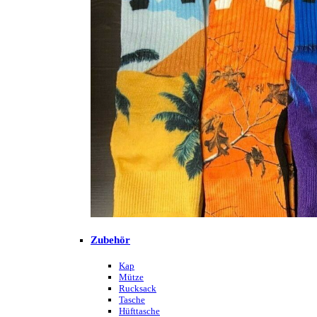
Zubehör
Kap
Mütze
Rucksack
Tasche
Hüfttasche