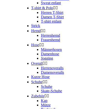
Sweat enfant
T-shirt & Polo


Herren T-Shirt
Damen T-Shirt
T-shirt enfant
Strick
Hemd


Herrenhemd
Frauenhemd
Hose


Männerhosen
Damenhose
Jogging
Overall


Herrenoveralls
Damenoveralls
Kurze Hose
Schuhe


Schuhe
Skate-Schuhe
Zubehör


Kap
Mütze