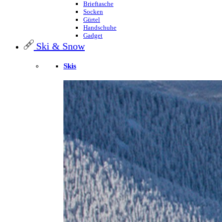
Brieftasche
Socken
Gürtel
Handschuhe
Gadget
Ski & Snow
Skis