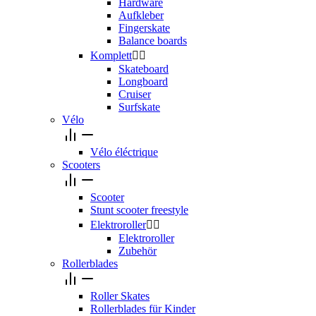
Hardware
Aufkleber
Fingerskate
Balance boards
Komplett


Skateboard
Longboard
Cruiser
Surfskate
Vélo
Vélo éléctrique
Scooters
Scooter
Stunt scooter freestyle
Elektroroller


Elektroroller
Zubehör
Rollerblades
Roller Skates
Rollerblades für Kinder