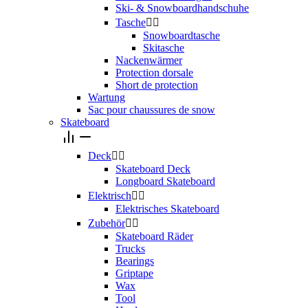
Ski- & Snowboardhandschuhe
Tasche


Snowboardtasche
Skitasche
Nackenwärmer
Protection dorsale
Short de protection
Wartung
Sac pour chaussures de snow
Skateboard
Deck


Skateboard Deck
Longboard Skateboard
Elektrisch


Elektrisches Skateboard
Zubehör


Skateboard Räder
Trucks
Bearings
Griptape
Wax
Tool