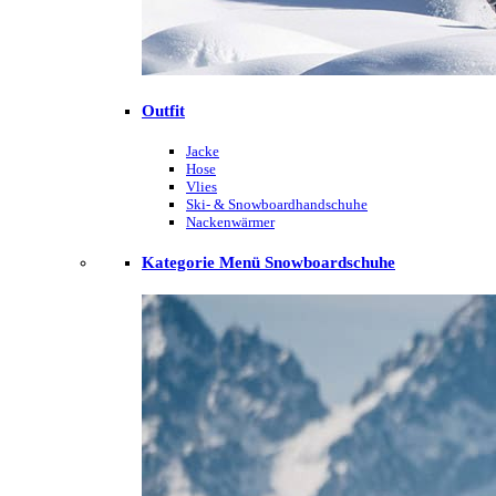
Outfit
Jacke
Hose
Vlies
Ski- & Snowboardhandschuhe
Nackenwärmer
Kategorie Menü Snowboardschuhe