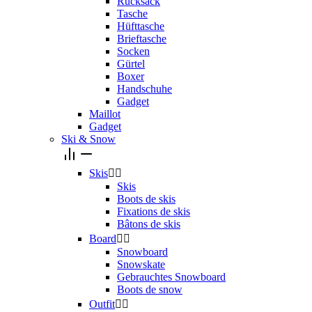
Rucksack
Tasche
Hüfttasche
Brieftasche
Socken
Gürtel
Boxer
Handschuhe
Gadget
Maillot
Gadget
Ski & Snow
Skis


Skis
Boots de skis
Fixations de skis
Bâtons de skis
Board


Snowboard
Snowskate
Gebrauchtes Snowboard
Boots de snow
Outfit

