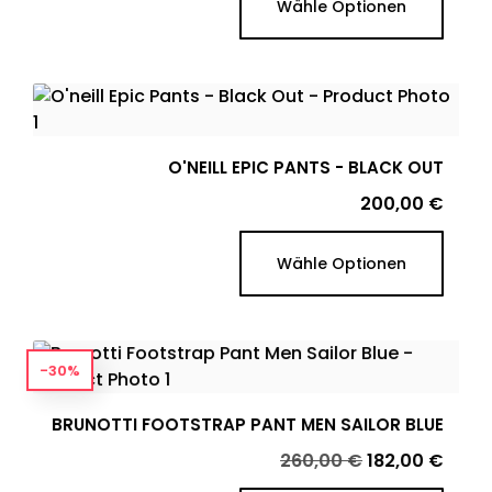
Wähle Optionen
O'NEILL EPIC PANTS - BLACK OUT
Preis
200,00 €
Wähle Optionen
-30%
BRUNOTTI FOOTSTRAP PANT MEN SAILOR BLUE
Verkaufspreis
Preis
260,00 €
182,00 €