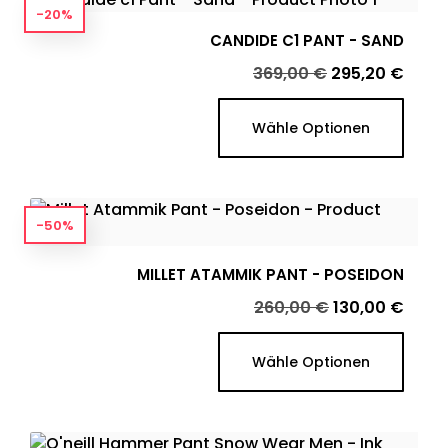
-20%
CANDIDE C1 PANT - SAND
Verkaufspreis
Preis
369,00 €
295,20 €
Wähle Optionen
-50%
MILLET ATAMMIK PANT - POSEIDON
Verkaufspreis
Preis
260,00 €
130,00 €
Wähle Optionen