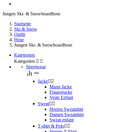
Jungen Ski- & Snowboardhose
Startseite
Ski & Snow
Outfit
Hose
Jungen Ski- & Snowboardhose
Kategorien
Kategorien


Streetwear
Jacke


Mann Jacke
Frauenjacke
Veste Enfant
Sweat


Herren Sweatshirt
Damen Sweatshirt
Sweat enfant
T-shirt & Polo


Herren T-Shirt