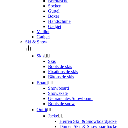
Brieftasche
Socken
Gürtel
Boxer
Handschuhe
Gadget
Maillot
Gadget
Ski & Snow
Skis


Skis
Boots de skis
Fixations de skis
Bâtons de skis
Board


Snowboard
Snowskate
Gebrauchtes Snowboard
Boots de snow
Outfit


Jacke


Herren Ski- & Snowboardjacke
Damen Ski- & Snowboardjacke