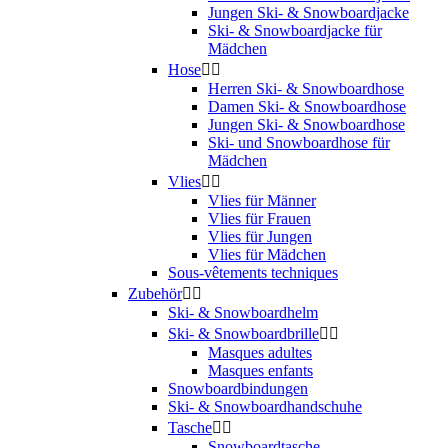
Jungen Ski- & Snowboardjacke
Ski- & Snowboardjacke für
Mädchen
Hose


Herren Ski- & Snowboardhose
Damen Ski- & Snowboardhose
Jungen Ski- & Snowboardhose
Ski- und Snowboardhose für
Mädchen
Vlies


Vlies für Männer
Vlies für Frauen
Vlies für Jungen
Vlies für Mädchen
Sous-vêtements techniques
Zubehör


Ski- & Snowboardhelm
Ski- & Snowboardbrille


Masques adultes
Masques enfants
Snowboardbindungen
Ski- & Snowboardhandschuhe
Tasche


Snowboardtasche