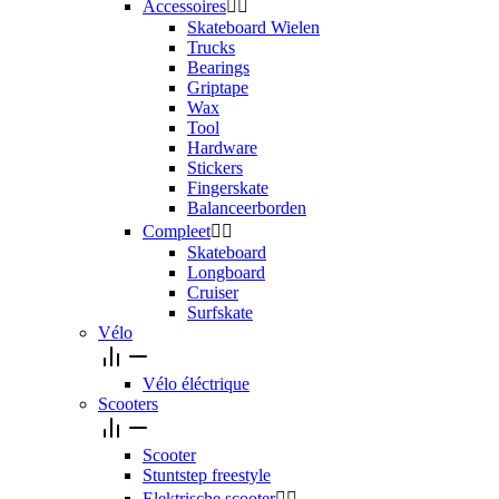
Accessoires


Skateboard Wielen
Trucks
Bearings
Griptape
Wax
Tool
Hardware
Stickers
Fingerskate
Balanceerborden
Compleet


Skateboard
Longboard
Cruiser
Surfskate
Vélo
Vélo éléctrique
Scooters
Scooter
Stuntstep freestyle
Elektrische scooter

