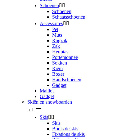
Schoenen


Schoenen
Schaatsschoenen
Accessoires


Pet
Muts
Rugzak
Zak
Heuptas
Portemonnee
Sokken
Riem
Boxer
Handschoenen
Gadget
Maillot
Gadget
Skiën en snowboarden
Skis


Skis
Boots de skis
Fixations de skis