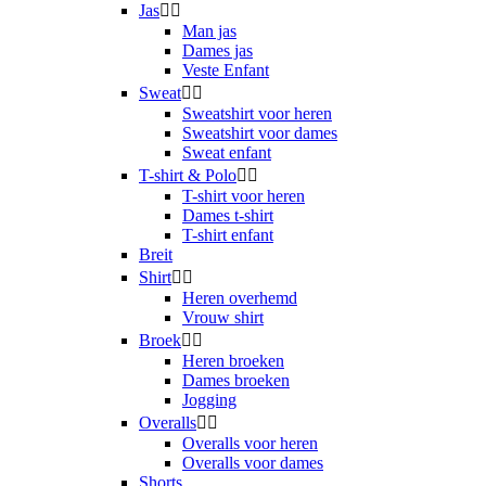
Jas


Man jas
Dames jas
Veste Enfant
Sweat


Sweatshirt voor heren
Sweatshirt voor dames
Sweat enfant
T-shirt & Polo


T-shirt voor heren
Dames t-shirt
T-shirt enfant
Breit
Shirt


Heren overhemd
Vrouw shirt
Broek


Heren broeken
Dames broeken
Jogging
Overalls


Overalls voor heren
Overalls voor dames
Shorts