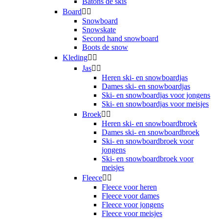
Bâtons de skis
Board


Snowboard
Snowskate
Second hand snowboard
Boots de snow
Kleding


Jas


Heren ski- en snowboardjas
Dames ski- en snowboardjas
Ski- en snowboardjas voor jongens
Ski- en snowboardjas voor meisjes
Broek


Heren ski- en snowboardbroek
Dames ski- en snowboardbroek
Ski- en snowboardbroek voor
jongens
Ski- en snowboardbroek voor
meisjes
Fleece


Fleece voor heren
Fleece voor dames
Fleece voor jongens
Fleece voor meisjes