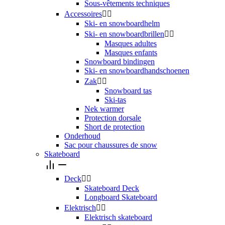
Sous-vêtements techniques
Accessoires


Ski- en snowboardhelm
Ski- en snowboardbrillen


Masques adultes
Masques enfants
Snowboard bindingen
Ski- en snowboardhandschoenen
Zak


Snowboard tas
Ski-tas
Nek warmer
Protection dorsale
Short de protection
Onderhoud
Sac pour chaussures de snow
Skateboard
Deck


Skateboard Deck
Longboard Skateboard
Elektrisch


Elektrisch skateboard