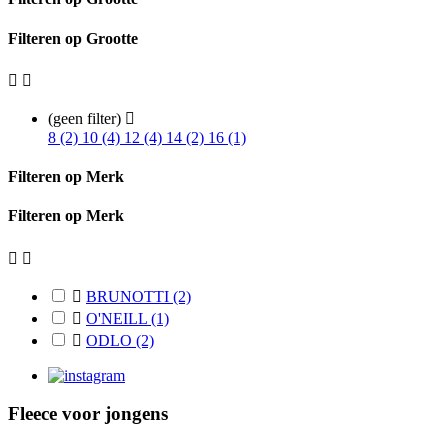
Filteren op Grootte


(geen filter)

8 (2)
10 (4)
12 (4)
14 (2)
16 (1)
Filteren op Merk
Filteren op Merk



BRUNOTTI
(2)

O'NEILL
(1)

ODLO
(2)
Fleece voor jongens