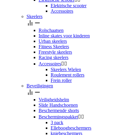
Elektrische scooter
Accessoires
Skeelers
Rolschaatsen
Inline skates voor kinderen
Urban skeelers
Fitness Skeelers
Freestyle skeelers
Racing skeelers
Accessoires


Skeelers Wielen
Roulement rollers
Frein roller
Beveiligingen
Veiligheidshelm
Slide Handschoenen
Beschermende shorts
Beschermingspakket


3 pack
Elleboogbeschermers
kniebeschermers