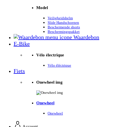
Model
Veiligheidshelm
Slide Handschoenen
Beschermende shorts
Beschermingspakket
Waardebon
E-Bike
Vélo électrique
Vélo éléctrique
Fiets
Onewheel img
Onewheel
Onewheel
Account