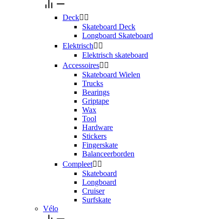
Deck


Skateboard Deck
Longboard Skateboard
Elektrisch


Elektrisch skateboard
Accessoires


Skateboard Wielen
Trucks
Bearings
Griptape
Wax
Tool
Hardware
Stickers
Fingerskate
Balanceerborden
Compleet


Skateboard
Longboard
Cruiser
Surfskate
Vélo