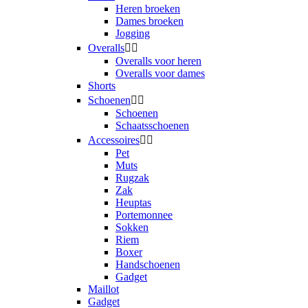
Heren broeken
Dames broeken
Jogging
Overalls


Overalls voor heren
Overalls voor dames
Shorts
Schoenen


Schoenen
Schaatsschoenen
Accessoires


Pet
Muts
Rugzak
Zak
Heuptas
Portemonnee
Sokken
Riem
Boxer
Handschoenen
Gadget
Maillot
Gadget