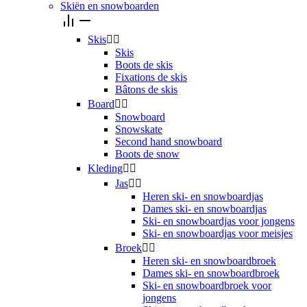
Skiën en snowboarden
Skis


Skis
Boots de skis
Fixations de skis
Bâtons de skis
Board


Snowboard
Snowskate
Second hand snowboard
Boots de snow
Kleding


Jas


Heren ski- en snowboardjas
Dames ski- en snowboardjas
Ski- en snowboardjas voor jongens
Ski- en snowboardjas voor meisjes
Broek


Heren ski- en snowboardbroek
Dames ski- en snowboardbroek
Ski- en snowboardbroek voor
jongens