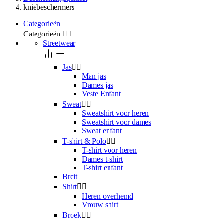
kniebeschermers
Categorieën
Categorieën


Streetwear
Jas


Man jas
Dames jas
Veste Enfant
Sweat


Sweatshirt voor heren
Sweatshirt voor dames
Sweat enfant
T-shirt & Polo


T-shirt voor heren
Dames t-shirt
T-shirt enfant
Breit
Shirt


Heren overhemd
Vrouw shirt
Broek

