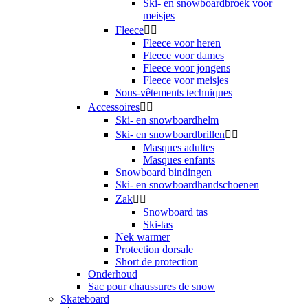
Ski- en snowboardbroek voor
meisjes
Fleece


Fleece voor heren
Fleece voor dames
Fleece voor jongens
Fleece voor meisjes
Sous-vêtements techniques
Accessoires


Ski- en snowboardhelm
Ski- en snowboardbrillen


Masques adultes
Masques enfants
Snowboard bindingen
Ski- en snowboardhandschoenen
Zak


Snowboard tas
Ski-tas
Nek warmer
Protection dorsale
Short de protection
Onderhoud
Sac pour chaussures de snow
Skateboard