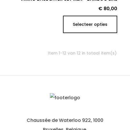
Prijs
€ 80,00
Selecteer opties
Item 1-12 van 12 in totaal item(s)
Chaussée de Waterloo 922, 1000
Bruxelles, Belgique.